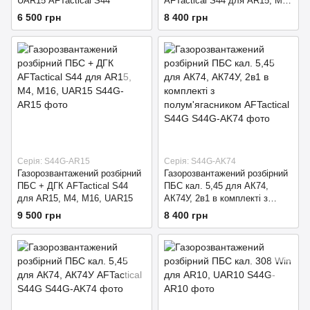
UAR15 АFTactical S44
АFTactical S44 для AR15, M4,
M16, UAR15
6 500 грн
8 400 грн
Серія: S44G-AR15
Серія: S44G-AK74
Газорозвантажений розбірний
Газорозвантажений розбірний
ПБС + ДГК АFTactical S44
ПБС кал. 5,45 для АК74,
для AR15, M4, M16, UAR15
АК74У, 2в1 в комплекті з
полум'ягасником AFTactical
9 500 грн
8 400 грн
S44G