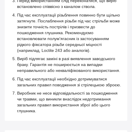
Перед використанням слід переконатися, що виріб
встановлено співвісно з каналом ствола.
Під час експлуатації різьблення повинно бути щільно
затягнуте. Послаблення різьби під час стрільби може
знизити точність пострілів і призвести до
пошкодження глушника. Рекомендуємо
встановлювати полум'ягасник із застосуванням
рідкого фіксатора різьби середньої міцності
(наприклад, Loctite 243 або аналогів).
Виріб підлягає заміні в разі виявлення заводського
браку. Гарантія не поширюється на випадки
неправильного або некваліфікованого використання.
Під час експлуатації необхідно дотримуватися
загальних правил поводження зі стрілецькою зброєю.
Виробник не несе відповідальності за пошкодження
чи травми, що виникли внаслідок недотримання
загальних правил використання зброї або цього
глушника.