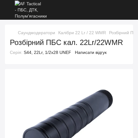
Саундмодератори
Калібри 22 Lr / 22 WMR
Розбірний ПБ
Розбірний ПБС кал. 22Lr/22WMR
Серія:
S44, 22Lr, 1/2x28 UNEF
Написати відгук