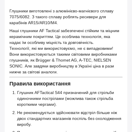
Глушники виготовлені з алюмінієво-магнієвого сплаву
7075/6082. З такого сплаву роблять ресивери для
карабінів AR15/AR10/M4.
Наші глушники AF Tactical забезпечені стійким та міцним
керамічним покриттям. Це особлива технологія, яка
надає їм особливу міцність та довговічність.
Технології, які ми використовуємо, не є випадковими!
Вони використовуються такими світовими виробниками
глушників, як Brügger & Thomet AG, A-TEC, NIELSEN
SONIC. Але завдяки виробництву в Україні ціна в рази
нижче за світові аналоги.
Правила використання
Глушник AFTactical S44 призначений для стрільби
одиночними пострілами (можлива також стрільба
короткими чергами).
Не рекомендується здійснювати відстріл більше ніж
двох стандартних магазинів поспіль без охолодження
виробу.