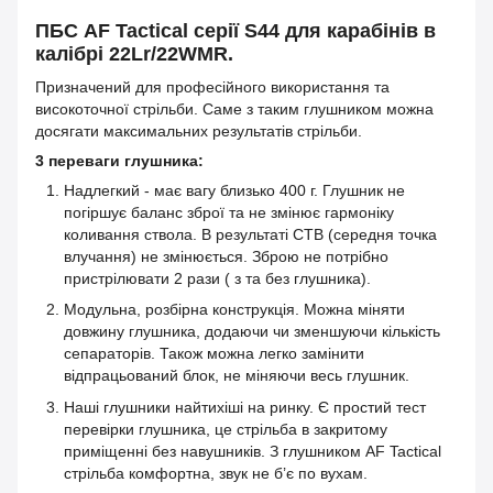
ПБС AF Tactical серії S44 для карабінів в
калібрі 22Lr/22WMR.
Призначений для професійного використання та
високоточної стрільби. Саме з таким глушником можна
досягати максимальних результатів стрільби.
3 переваги глушника:
Надлегкий - має вагу близько 400 г. Глушник не
погіршує баланс зброї та не змінює гармоніку
коливання ствола. В результаті СТВ (середня точка
влучання) не змінюється. Зброю не потрібно
пристрілювати 2 рази ( з та без глушника).
Модульна, розбірна конструкція. Можна міняти
довжину глушника, додаючи чи зменшуючи кількість
сепараторів. Також можна легко замінити
відпрацьований блок, не міняючи весь глушник.
Наші глушники найтихіші на ринку. Є простий тест
перевірки глушника, це стрільба в закритому
приміщенні без навушників. З глушником AF Tactical
cтрільба комфортна, звук не б’є по вухам.