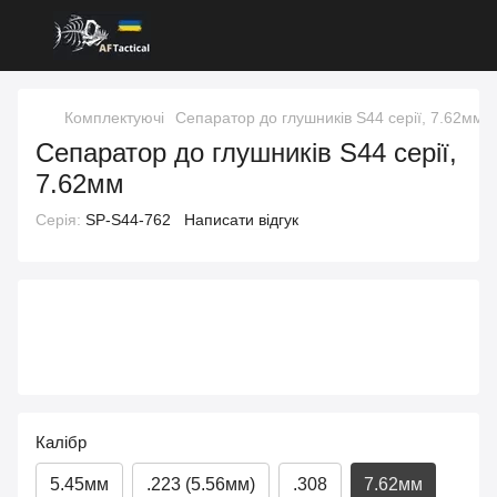
Комплектуючі
Сепаратор до глушників S44 серії, 7.62мм
Сепаратор до глушників S44 серії,
7.62мм
Серія:
SP-S44-762
Написати відгук
Калібр
5.45мм
.223 (5.56мм)
.308
7.62мм