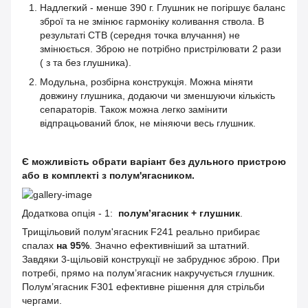
Надлегкий - менше 390 г. Глушник не погіршує баланс
зброї та не змінює гармоніку коливання ствола. В
результаті СТВ (середня точка влучання) не
змінюється. Зброю не потрібно пристрілювати 2 рази
( з та без глушника).
Модульна, розбірна конструкція. Можна міняти
довжину глушника, додаючи чи зменшуючи кількість
сепараторів. Також можна легко замінити
відпрацьований блок, не міняючи весь глушник.
Є можливість обрати варіант без дульного пристрою
або в комплекті з полум'ягасником.
Додаткова опція - 1:
полум’ягасник + глушник
.
Трищільовий полум'ягасник F241 реально прибирає
спалах
на 95%
. Значно ефективніший за штатний.
Завдяки 3-щільовій конструкції не забруднює зброю. При
потребі, прямо на полум’ягасник накручується глушник.
Полум’ягасник F301 ефективне рішення для стрільби
чергами.