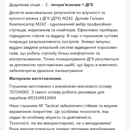
Додаткова опція - 2:
полум’ягасник + ДГК
.
Досягти максимальних результатів по влучності та
купності можна з ДГК (ДТК) M242. Дулове Гальмо
Компенсатор M242 - однозначний вибір професійних
стрільців, марксменів та снайперів. Ефективно прибирає
підкидання ствола та віддачу. В парі з глушником суттєво
покращує результативність пострілів. Знижує імпульс
віддачі завдяки унікальній системі відведення порохових
газів, що робить стрільбу більш комфортною та
контрольованою. Точне позиціонування ДГК регулюється
за допомогою проставочних шайб, що йдуть в комплекті,
забезпечуючи ідеальне налаштування.
Матеріали виготовлення.
Глушники виготовлені з алюмінієво-магнієвого сплаву
7075/6082. З такого сплаву роблять ресивери для
карабінів AR15/AR10/M4.
Наші глушники AF Tactical забезпечені стійким та міцним
керамічним покриттям. Це особлива технологія, яка
надає їм особливу міцність та довговічність.
Технології, які ми використовуємо, не є випадковими!
Вони використовуються такими світовими виробниками