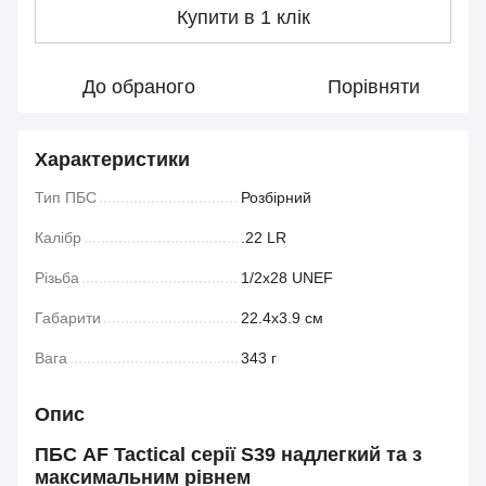
Купити в 1 клік
До обраного
Порівняти
Характеристики
Тип ПБС
Розбірний
Калібр
.22 LR
Різьба
1/2x28 UNEF
Габарити
22.4х3.9 см
Вага
343 г
Опис
ПБС AF Tactical серії S39
надлегкий та з
максимальним рівнем