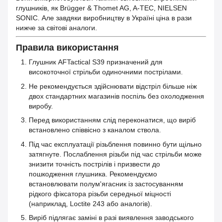
глушників, як Brügger & Thomet AG, A-TEC, NIELSEN
SONIC. Але завдяки виробництву в Україні ціна в рази
нижче за світові аналоги.
Правила використання
Глушник AFTactical S39 призначений для
високоточної стрільби одиночними пострілами.
Не рекомендується здійснювати відстріл більше ніж
двох стандартних магазинів поспіль без охолодження
виробу.
Перед використанням слід переконатися, що виріб
встановлено співвісно з каналом ствола.
Під час експлуатації різьблення повинно бути щільно
затягнуте. Послаблення різьби під час стрільби може
знизити точність пострілів і призвести до
пошкодження глушника. Рекомендуємо
встановлювати полум'ягасник із застосуванням
рідкого фіксатора різьби середньої міцності
(наприклад, Loctite 243 або аналогів).
Виріб підлягає заміні в разі виявлення заводського