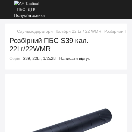
Саундмодератори
Калібри 22 Lr / 22 WMR
Розбірний ПБ
Розбірний ПБС S39 кал.
22Lr/22WMR
Серія:
S39, 22Lr, 1/2x28
Написати відгук