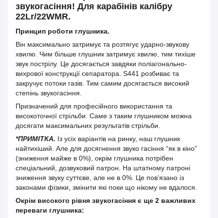
звукогасіння!
Для карабінів калібру
22Lr/22WMR.
Принцип роботи глушника.
Він максимально затримує та розтягує ударно-звукову
хвилю. Чим більше глушник затримує хвилю, тим тихіше
звук пострілу. Це досягається завдяки поліагонально-
вихрової конструкції сепаратора. S441 розбиває та
закручує потоки газів. Тим самим досягається високий
степінь звукогасіння.
Призначений для професійного використання та
високоточної стрільби. Саме з таким глушником можна
досягати максимальних результатів стрільби.
*ПРИМІТКА.
Із усіх варіантів на ринку, наш глушник
найтихіший. Але для досягнення звуко гасіння “як в кіно”
(зниження майже в 0%), окрім глушника
потрібен
спеціальний, дозвуковий патрон. На штатному патроні
зниження звуку суттєве, але не в 0%. Це пов’язано із
законами фізики, змінити які поки що нікому не вдалося.
Окрім високого рівня звукогасіння є ще
2 важливих
переваги глушника: