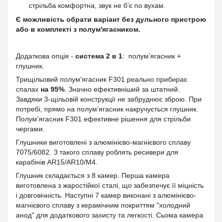
cтрільба комфортна, звук не б’є по вухам.
Є можливість обрати варіант без дульного пристрою
або в комплекті з полум'ягасником.
Додаткова опція -
система 2 в 1
: полум’ягасник +
глушник.
Трищільовий полум'ягасник F301 реально прибирає
спалах
на 95%
. Значно ефективніший за штатний.
Завдяки 3-щільовій конструкції не забруднює зброю. При
потребі, прямо на полум’ягасник накручується глушник.
Полум’ягасник F301 ефективне рішення для стрільби
чергами.
Глушники виготовлені з алюмінієво-магнієвого сплаву
7075/6082. З такого сплаву роблять ресивери для
карабінів AR15/AR10/M4.
Глушник складається з 8 камер. Перша камера
виготовлена з жаростійкої сталі, що забезпечує її міцність
і довговічність. Наступні 7
камер виконані з алюмінієво-
магнієвого сплаву з керамічним покриттям "холодний
анод" для додаткового захисту та легкості. Сьома
камера