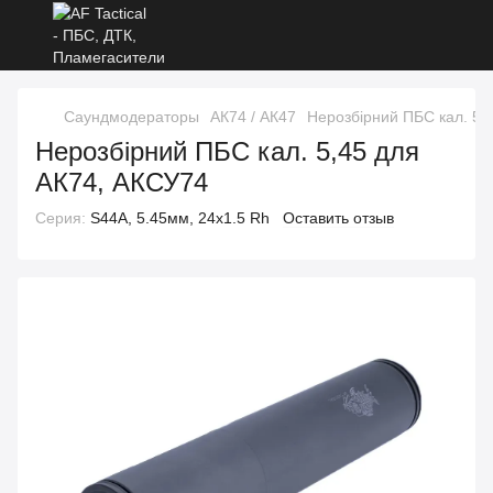
Саундмодераторы
АК74 / АК47
Нерозбірний ПБС кал. 5,
Нерозбірний ПБС кал. 5,45 для
АК74, АКСУ74
Серия:
S44A, 5.45мм, 24x1.5 Rh
Оставить отзыв