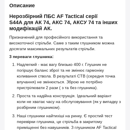
Описание
Нерозбірний ПБС AF Tactical серії
S44А для АК 74, АКС 74, АКСУ 74 та інших
модифікацій АК.
Призначений для професійного використання та
високоточної стрільби. Саме з таким глушником можна
досягати максимальних результатів стрільби.
3 переваги глушника:
Надлегкий - має вагу близько 400 г. Глушник не
погіршує баланс зброї та не змінює гармоніку
коливання ствола. В результаті СТВ (середня точка
влучання) не змінюється. Зброю не потрібно
пристрілювати 2 рази ( з та без глушника).
Проста та надійна конструкція. Ідеальний варіант
коли не хватає часу на обслуговування (як у випадку з
розбірним глушником).
Наші глушники найтихіші на ринку. Є простий тест
перевірки глушника, це стрільба в закритому
приміщенні без навушників. З глушником AF Tactical