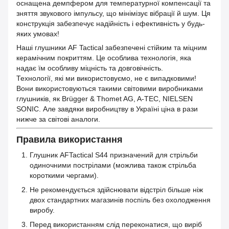
оснащена демпфером для температурної компенсації та
зняття звукового імпульсу, що мінімізує вібрації й шум. Ця
конструкція забезпечує надійність і ефективність у будь-
яких умовах!
Наші глушники AF Tactical забезпечені стійким та міцним
керамічним покриттям. Це особлива технологія, яка
надає їм особливу міцність та довговічність.
Технології, які ми використовуємо, не є випадковими!
Вони використовуються такими світовими виробниками
глушників, як Brügger & Thomet AG, A-TEC, NIELSEN
SONIC. Але завдяки виробництву в Україні ціна в рази
нижче за світові аналоги.
Правила використання
Глушник AFTactical S44 призначений для стрільби
одиночними пострілами (можлива також стрільба
короткими чергами).
Не рекомендується здійснювати відстріл більше ніж
двох стандартних магазинів поспіль без охолодження
виробу.
Перед використанням слід переконатися, що виріб