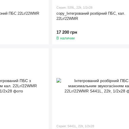
Серия: S39L, 22lr, 1/2x28
ірний ПБС 22Lr/22WMR
copy_Інтегрований розбірний ПБС, кал.
22Lr/22WMR
17 200 грн
В наличии
Серия: S441L, 22lr, 1/2x28