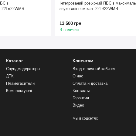
ПБС з
Інтегрований розбірний ПБС з максимал
. 22Lr/22WMR
звукогасінням кал. 22Lr/22WMR
13 500 грн
В наличии
Каталог
Клиентам
Саундмодераторы
Вход в личный кабинет
ДТК
О нас
Пламегасители
Оплата и доставка
Комплектуючі
Контакты
Гарантия
Видео
Мы в соцсетях