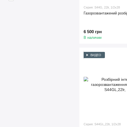
Серия: S44G, 22lr, 1/2x28
Газорозвантажений розб
6 500 грн
В наличии
ВИДЕО
Серия: S44GL,22lr, 1/2x28