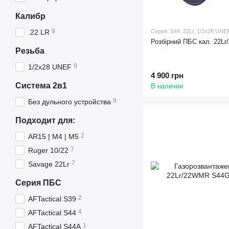
Калибр
9
Серия: S44, 22Lr, 1/2x28 UNE
.22 LR
Розбірний ПБС кал. 22L
Резьба
9
1/2x28 UNEF
4 900 грн
Система 2в1
В наличии
9
Без дульного устройства
Подходит для:
2
AR15 | M4 | M5
7
Ruger 10/22
7
Savage 22Lr
Серия ПБС
2
AFTactical S39
4
AFTactical S44
1
AFTactical S44A