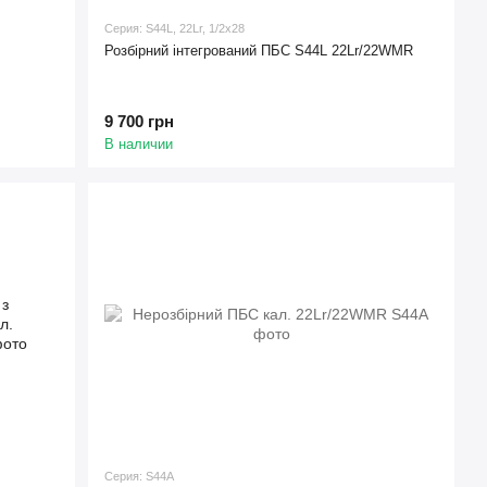
Серия: S44L, 22Lr, 1/2x28
Розбірний інтегрований ПБС S44L 22Lr/22WMR
9 700 грн
В наличии
Серия: S44A