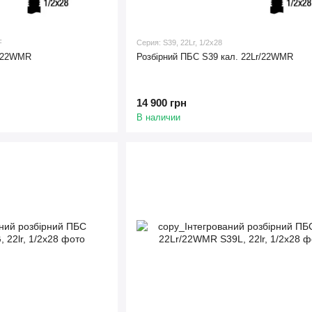
F
Серия: S39, 22Lr, 1/2x28
r/22WMR
Розбірний ПБС S39 кал. 22Lr/22WMR
14 900 грн
В наличии