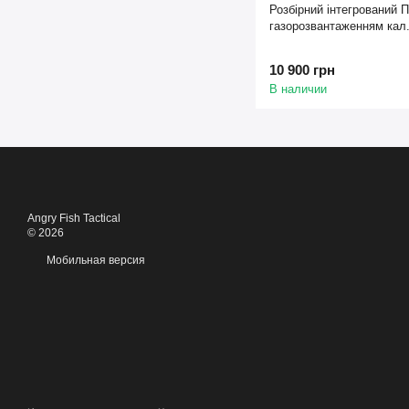
Розбірний інтегрований 
газорозвантаженням кал
10 900 грн
В наличии
Angry Fish Tactical
© 2026
Мобильная версия