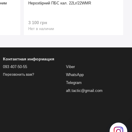
ьним
Нерозбірний ПБС кал. 22Lr/22WMR
3 100 грн
Нет в наличии
Контактная информация
093 407-50-55
Viber
WhatsApp
Перезвонить вам?
Telegram
aft.tactic@gmail.com