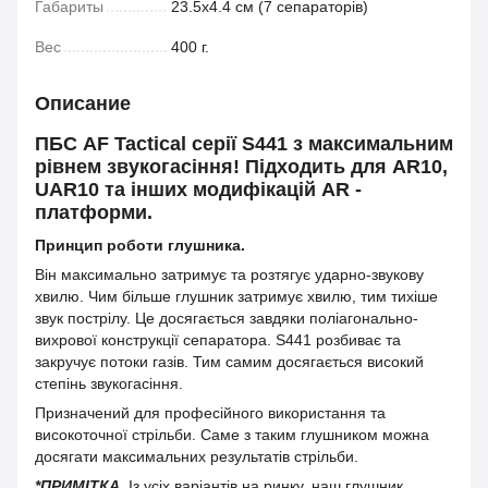
Габариты
23.5х4.4 см (7 сепараторів)
Вес
400 г.
Описание
ПБС AF Tactical серії S441
з максимальним
рівнем звукогасіння!
Підходить для AR10,
UAR10 та інших модифікацій AR -
платформи.
Принцип роботи глушника.
Він максимально затримує та розтягує ударно-звукову
хвилю. Чим більше глушник затримує хвилю, тим тихіше
звук пострілу. Це досягається завдяки поліагонально-
вихрової конструкції сепаратора. S441 розбиває та
закручує потоки газів. Тим самим досягається високий
степінь звукогасіння.
Призначений для професійного використання та
високоточної стрільби. Саме з таким глушником можна
досягати максимальних результатів стрільби.
*ПРИМІТКА.
Із усіх варіантів на ринку, наш глушник