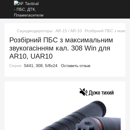
Саундмодераторы
AR-15 / AR-10
Розбірний ПБС з макси
Розбірний ПБС з максимальним
звукогасінням кал. 308 Win для
AR10, UAR10
Серия:
S441, 308, 5/8x24
Оставить отзыв