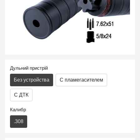
Дульний пристрій
Без устройства
С пламегасителем
С ДТК
Калибр
.308