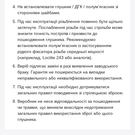
Не встановлювати глушник / ДГК / полум'ягасник зі
сторонніми шайбами.
Під час експлуатації різьблення повинно бути щільно
затягнуте. Послаблення різьби під час стрільби може
знизити точність пострілів і призвести до
пошкодження глушника. Рекомендуємо
встановлювати полум'ягасник із застосуванням
рідкого фіксатора різьби середньої міцності
(наприклад, Loctite 243 або аналогів).
Виріб підлягає заміні в разі виявлення заводського
браку. Гарантія не поширюється на випадки
неправильного або некваліфікованого використання.
Під час експлуатації необхідно дотримуватися
загальних правил поводження зі стрілецькою зброєю.
Виробник не несе відповідальності за пошкодження
чи травми, що виникли внаслідок недотримання
загальних правил використання зброї або цього
глушника.