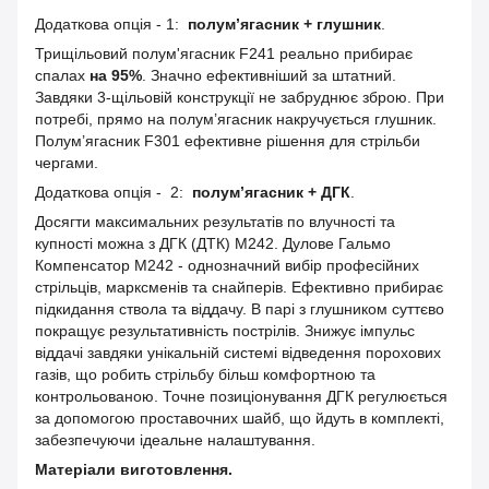
Додаткова опція - 1:
полум’ягасник + глушник
.
Трищільовий полум'ягасник F241 реально прибирає
спалах
на 95%
. Значно ефективніший за штатний.
Завдяки 3-щільовій конструкції не забруднює зброю. При
потребі, прямо на полум’ягасник накручується глушник.
Полум’ягасник F301 ефективне рішення для стрільби
чергами.
Додаткова опція - 2:
полум’ягасник + ДГК
.
Досягти максимальних результатів по влучності та
купності можна з ДГК (ДТК) M242. Дулове Гальмо
Компенсатор M242 - однозначний вибір професійних
стрільців, марксменів та снайперів. Ефективно прибирає
підкидання ствола та віддачу. В парі з глушником суттєво
покращує результативність пострілів. Знижує імпульс
віддачі завдяки унікальній системі відведення порохових
газів, що робить стрільбу більш комфортною та
контрольованою. Точне позиціонування ДГК регулюється
за допомогою проставочних шайб, що йдуть в комплекті,
забезпечуючи ідеальне налаштування.
Матеріали виготовлення.