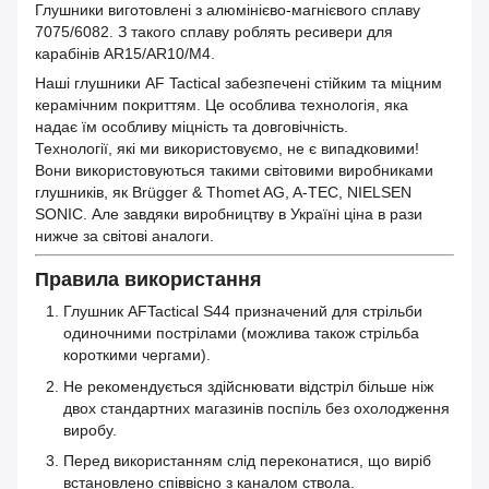
Глушники виготовлені з алюмінієво-магнієвого сплаву
7075/6082. З такого сплаву роблять ресивери для
карабінів AR15/AR10/M4.
Наші глушники AF Tactical забезпечені стійким та міцним
керамічним покриттям. Це особлива технологія, яка
надає їм особливу міцність та довговічність.
Технології, які ми використовуємо, не є випадковими!
Вони використовуються такими світовими виробниками
глушників, як Brügger & Thomet AG, A-TEC, NIELSEN
SONIC. Але завдяки виробництву в Україні ціна в рази
нижче за світові аналоги.
Правила використання
Глушник AFTactical S44 призначений для стрільби
одиночними пострілами (можлива також стрільба
короткими чергами).
Не рекомендується здійснювати відстріл більше ніж
двох стандартних магазинів поспіль без охолодження
виробу.
Перед використанням слід переконатися, що виріб
встановлено співвісно з каналом ствола.