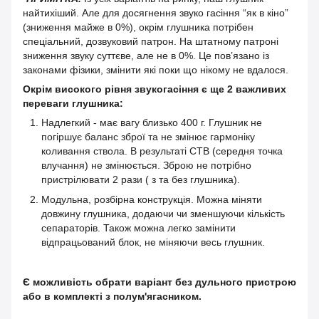
найтихіший. Але для досягнення звуко гасіння “як в кіно”
(зниження майже в 0%), окрім глушника
потрібен
спеціальний, дозвуковий патрон. На штатному патроні
зниження звуку суттєве, але не в 0%. Це пов’язано із
законами фізики, змінити які поки що нікому не вдалося.
Окрім високого рівня звукогасіння є ще
2 важливих
переваги глушника:
Надлегкий - має вагу близько 400 г. Глушник не
погіршує баланс зброї та не змінює гармоніку
коливання ствола. В результаті СТВ (середня точка
влучання) не змінюється. Зброю не потрібно
пристрілювати 2 рази ( з та без глушника).
Модульна, розбірна конструкція. Можна міняти
довжину глушника, додаючи чи зменшуючи кількість
сепараторів. Також можна легко замінити
відпрацьований блок, не міняючи весь глушник.
Є можливість обрати варіант без дульного пристрою
або в комплекті з полум'ягасником.