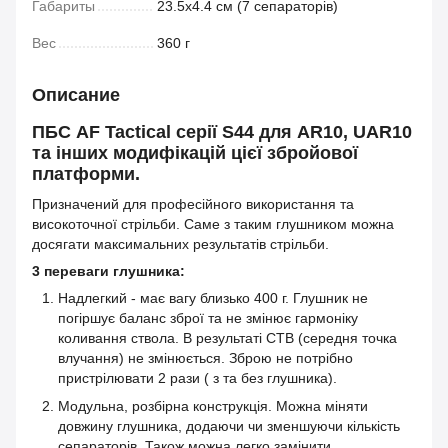
Габариты
23.5х4.4 см (7 сепараторів)
Вес
360 г
Описание
ПБС AF Tactical серії S44 для AR10, UAR10
та інших модифікацій цієї збройової
платформи.
Призначений для професійного використання та
високоточної стрільби. Саме з таким глушником можна
досягати максимальних результатів стрільби.
3 переваги глушника:
Надлегкий - має вагу близько 400 г. Глушник не
погіршує баланс зброї та не змінює гармоніку
коливання ствола. В результаті СТВ (середня точка
влучання) не змінюється. Зброю не потрібно
пристрілювати 2 рази ( з та без глушника).
Модульна, розбірна конструкція. Можна міняти
довжину глушника, додаючи чи зменшуючи кількість
сепараторів. Також можна легко замінити