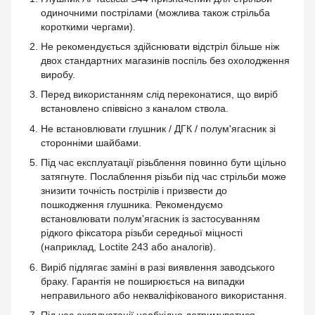
одиночними пострілами (можлива також стрільба
короткими чергами).
Не рекомендується здійснювати відстріл більше ніж
двох стандартних магазинів поспіль без охолодження
виробу.
Перед використанням слід переконатися, що виріб
встановлено співвісно з каналом ствола.
Не встановлювати глушник / ДГК / полум'ягасник зі
сторонніми шайбами.
Під час експлуатації різьблення повинно бути щільно
затягнуте. Послаблення різьби під час стрільби може
знизити точність пострілів і призвести до
пошкодження глушника. Рекомендуємо
встановлювати полум'ягасник із застосуванням
рідкого фіксатора різьби середньої міцності
(наприклад, Loctite 243 або аналогів).
Виріб підлягає заміні в разі виявлення заводського
браку. Гарантія не поширюється на випадки
неправильного або некваліфікованого використання.
Під час експлуатації необхідно дотримуватися