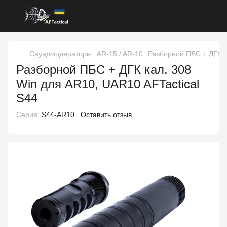
Саундмодераторы
AR-15 / AR-10
Разборной ПБС + ДГК к
Разборной ПБС + ДГК кал. 308
Win для AR10, UAR10 AFTactical
S44
Серия:
S44-AR10
Оставить отзыв