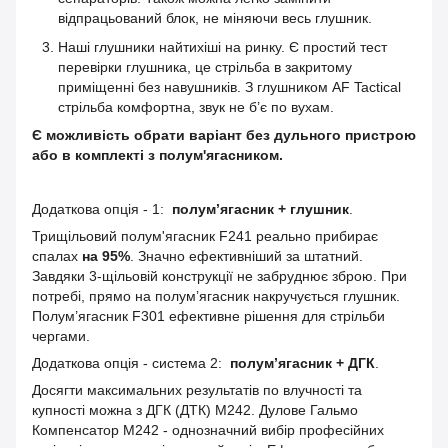
відпрацьований блок, не міняючи весь глушник.
Наші глушники найтихіші на ринку. Є простий тест
перевірки глушника, це стрільба в закритому
приміщенні без навушників. З глушником AF Tactical
cтрільба комфортна, звук не б’є по вухам.
Є можливість обрати варіант без дульного пристрою
або в комплекті з полум'ягасником.
Додаткова опція - 1:
полум’ягасник + глушник
.
Трищільовий полум'ягасник F241 реально прибирає
спалах
на 95%
. Значно ефективніший за штатний.
Завдяки 3-щільовій конструкції не забруднює зброю. При
потребі, прямо на полум’ягасник накручується глушник.
Полум’ягасник F301 ефективне рішення для стрільби
чергами.
Додаткова опція - система 2:
полум’ягасник + ДГК
.
Досягти максимальних результатів по влучності та
купності можна з ДГК (ДТК) M242. Дулове Гальмо
Компенсатор M242 - однозначний вибір професійних