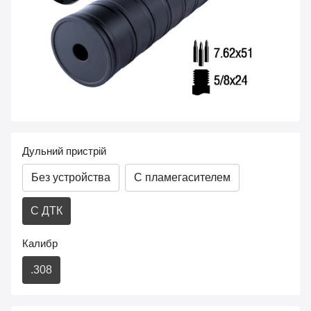
Дульний пристрій
Без устройства
С пламегасителем
С ДТК
Калибр
.308