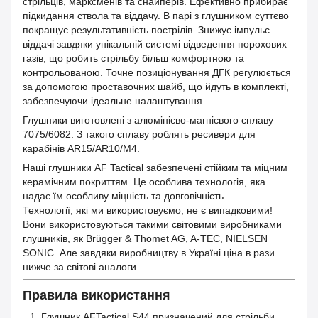
стрільців, марксменів та снайперів. Ефективно прибирає
підкидання ствола та віддачу. В парі з глушником суттєво
покращує результативність пострілів. Знижує імпульс
віддачі завдяки унікальній системі відведення порохових
газів, що робить стрільбу більш комфортною та
контрольованою. Точне позиціонування ДГК регулюється
за допомогою проставочних шайб, що йдуть в комплекті,
забезпечуючи ідеальне налаштування.
Глушники виготовлені з алюмінієво-магнієвого сплаву
7075/6082. З такого сплаву роблять ресивери для
карабінів AR15/AR10/M4.
Наші глушники AF Tactical забезпечені стійким та міцним
керамічним покриттям. Це особлива технологія, яка
надає їм особливу міцність та довговічність.
Технології, які ми використовуємо, не є випадковими!
Вони використовуються такими світовими виробниками
глушників, як Brügger & Thomet AG, A-TEC, NIELSEN
SONIC. Але завдяки виробництву в Україні ціна в рази
нижче за світові аналоги.
Правила використання
Глушник AFTactical S44 призначений для стрільби