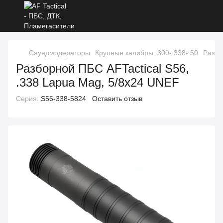
Саундмодераторы
Крупные калибры .300-.338-.50
Разбо
Разборной ПБС AFTactical S56,
.338 Lapua Mag, 5/8x24 UNEF
Серия:
S56-338-5824
Оставить отзыв