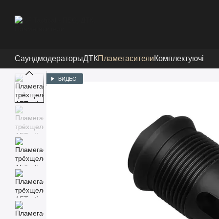
Перейти к основному контенту
Саундмодераторы
ДТК
Пламегасители
Комплектуючі
ВИДЕО