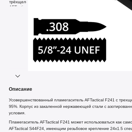
Описание
Усовершенствованный пламегаситель AFTactical F241 с трехщ
95%. Корпус из закаленной нержавеющей стали с азотирова
условия.
Пламегаситель AFTactical F241 может использоваться как само
AFTactical S44F24, имеющим резьбовое крепление 24x1.5 спец