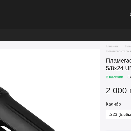
Главная
Пла
Пламегаситель т
Пламегас
5/8x24 U
В наличии
С
2 000 
Калибр
.223 (5.56