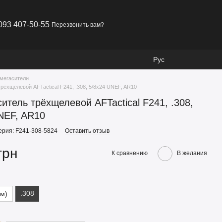
093 407-50-55
Перезвонить вам?
Рус
мегасители
рёхщелевой AFTactical F241, .308, 5/8x24 UNEF, AR10
итель трёхщелевой AFTactical F241, .308,
NEF, AR10
ерия: F241-308-5824
Оставить отзыв
грн
К сравнению
В желания
.308
мм)