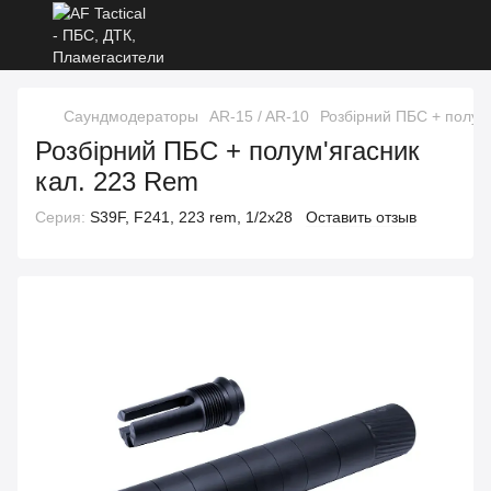
Саундмодераторы
AR-15 / AR-10
Розбірний ПБС + полум
Розбірний ПБС + полум'ягасник
кал. 223 Rem
Серия:
S39F, F241, 223 rem, 1/2x28
Оставить отзыв