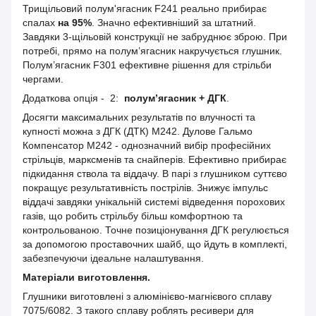
Трищільовий полум'ягасник F241 реально прибирає
спалах
на 95%
. Значно ефективніший за штатний.
Завдяки 3-щільовій конструкції не забруднює зброю. При
потребі, прямо на полум’ягасник накручується глушник.
Полум’ягасник F301 ефективне рішення для стрільби
чергами.
Додаткова опція - 2:
полум’ягасник + ДГК
.
Досягти максимальних результатів по влучності та
купності можна з ДГК (ДТК) M242. Дулове Гальмо
Компенсатор M242 - однозначний вибір професійних
стрільців, марксменів та снайперів. Ефективно прибирає
підкидання ствола та віддачу. В парі з глушником суттєво
покращує результативність пострілів. Знижує імпульс
віддачі завдяки унікальній системі відведення порохових
газів, що робить стрільбу більш комфортною та
контрольованою. Точне позиціонування ДГК регулюється
за допомогою проставочних шайб, що йдуть в комплекті,
забезпечуючи ідеальне налаштування.
Матеріали виготовлення.
Глушники виготовлені з алюмінієво-магнієвого сплаву
7075/6082. З такого сплаву роблять ресивери для