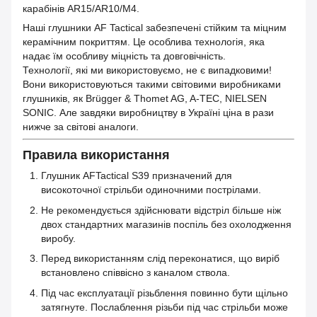
карабінів AR15/AR10/M4.
Наші глушники AF Tactical забезпечені стійким та міцним
керамічним покриттям. Це особлива технологія, яка
надає їм особливу міцність та довговічність.
Технології, які ми використовуємо, не є випадковими!
Вони використовуються такими світовими виробниками
глушників, як Brügger & Thomet AG, A-TEC, NIELSEN
SONIC. Але завдяки виробництву в Україні ціна в рази
нижче за світові аналоги.
Правила використання
Глушник AFTactical S39 призначений для
високоточної стрільби одиночними пострілами.
Не рекомендується здійснювати відстріл більше ніж
двох стандартних магазинів поспіль без охолодження
виробу.
Перед використанням слід переконатися, що виріб
встановлено співвісно з каналом ствола.
Під час експлуатації різьблення повинно бути щільно
затягнуте. Послаблення різьби під час стрільби може