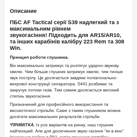
Описание
ПБС AF Tactical серії S39
надлегкий та з
максимальним рівнем
звукогасіння!
Підходить для AR15/AR10,
та інших карабінів калібру 223 Rem та 308
Win.
Принцип роботи глушника.
Він максимально затримує та розтягує ударно-звукову
хвилю. Чим більше глушник затримує хвилю, тим тихіше
звук пострілу. Це досягається завдяки поліагонально-
вихрової конструкції сепаратора. S441 розбиває та
закручує потоки газів. Тим самим досягається високий
степінь звукогасіння.
Призначений для професійного використання та
високоточної стрільби. Саме з таким глушником можна
досягати максимальних результатів стрільби.
*ПРИМІТКА.
Із усіх варіантів на ринку, наш глушник
найтихіший. Але для досягнення звуко гасіння “як в кіно”
(зниження майже в 0%), окрім глушника
потрібен