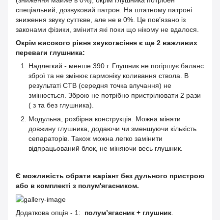
спеціальний, дозвуковий патрон. На штатному патроні
зниження звуку суттєве, але не в 0%. Це пов’язано із
законами фізики, змінити які поки що нікому не вдалося.
Окрім високого рівня звукогасіння є ще
2 важливих
переваги глушника:
Надлегкий - менше 390 г. Глушник не погіршує баланс
зброї та не змінює гармоніку коливання ствола. В
результаті СТВ (середня точка влучання) не
змінюється. Зброю не потрібно пристрілювати 2 рази
( з та без глушника).
Модульна, розбірна конструкція. Можна міняти
довжину глушника, додаючи чи зменшуючи кількість
сепараторів. Також можна легко замінити
відпрацьований блок, не міняючи весь глушник.
Є можливість обрати варіант без дульного пристрою
або в комплекті з полум'ягасником.
Додаткова опція - 1:
полум’ягасник + глушник
.