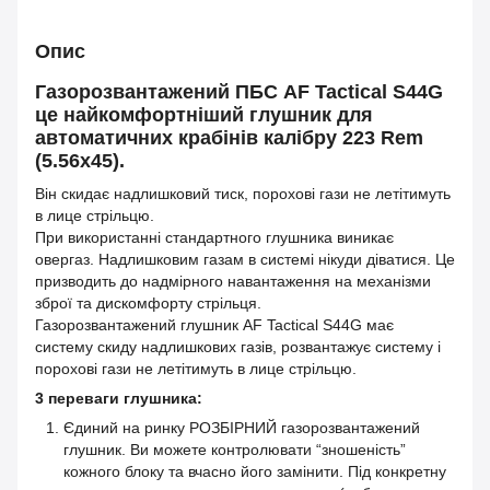
Опис
Газорозвантажений ПБС AF Tactical S44G
це найкомфортніший глушник для
автоматичних крабінів калібру 223 Rem
(5.56x45).
Він скидає надлишковий тиск, порохові гази не летітимуть
в лице стрільцю.
При використанні стандартного глушника виникає
овергаз. Надлишковим газам в системі нікуди діватися. Це
призводить до надмірного навантаження на механізми
зброї та дискомфорту стрільця.
Газорозвантажений глушник AF Tactical S44G має
систему скиду надлишкових газів, розвантажує систему і
порохові гази не летітимуть в лице стрільцю.
3 переваги глушника:
Єдиний на ринку РОЗБІРНИЙ газорозвантажений
глушник. Ви можете контролювати “зношеність”
кожного блоку та вчасно його замінити. Під конкретну