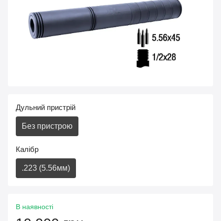
Дульний пристрій
Без пристрою
Калібр
.223 (5.56мм)
В наявності