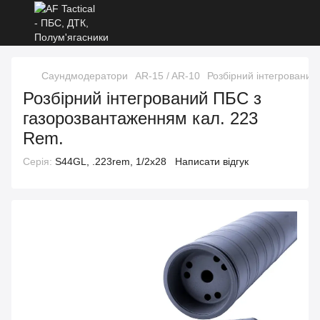
Саундмодератори
AR-15 / AR-10
Розбірний інтегрований
Розбірний інтегрований ПБС з
газорозвантаженням кал. 223
Rem.
Серія:
S44GL, .223rem, 1/2x28
Написати відгук