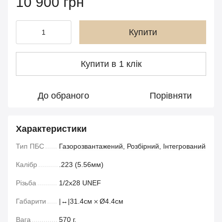
10 900 грн
Купити
Купити в 1 клік
До обраного
Порівняти
Характеристики
Тип ПБС
Газорозвантажений
,
Розбірний
,
Інтегрований
Калібр
.223 (5.56мм)
Різьба
1/2x28 UNEF
Габарити
|↔|31.4см 𐄂 Ø4.4см
Вага
570 г.