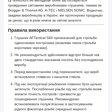
Ці технології не випадкові! Вони застосовуються
провідними світовими виробниками глушників, такими як
Brügger & Thomet AG, A-TEC і NIELSEN SONIC. Водночас,
завдяки виробництву в Україні, ми пропонуємо продукцію
за ціною, що в рази нижча за світові аналоги.
Правила використання
Глушник AFTactical S44 призначений для стрільби
одиночними пострілами (можлива також стрільба
короткими чергами).
Не рекомендується здійснювати відстріл більше ніж
двох стандартних магазинів поспіль без охолодження
виробу.
Перед використанням слід переконатися, що виріб
встановлено співвісно з каналом ствола.
Під час експлуатації різьблення повинно бути щільно
затягнуте. Послаблення різьби під час стрільби може
знизити точність пострілів і призвести до
пошкодження глушника. Рекомендуємо
встановлювати полум'ягасник із застосуванням
рідкого фіксатора різьби середньої міцності