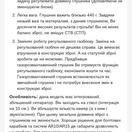
задачу регулювати довжину глушника (добавляючи чи
зменшуючи блоки).
Легка вага. Глушник важить близько 440 г. Завдяки
низькій вазі та матеріалам, з даним глушником, Ви
досягнете високих результатів стрільби! Він не міняє
баланс зброї, не зміщує СТВ (СТП).
Заміняє роботу регульованого газблоку. Заміна на
регульований газблок не дешева справа. Це вимагає
втручання в конструкцію зброї. А на статутній зброї
зробити це не можливо. Придбавши
газорозвантаженний глушник Ви отримуєте функцію
регульованого газблоку, економите кошти та час.
Газорозвантажений глушник встановлюється як
звичайний глушник і не потребує внесення змін в
конструкцію зброї.
Особливість:
дана
модель має інтегрований,
збільшений сепаратор. Він заходить на ствол (інтеграція
на 10 см.). Ви збільшуєте кількість камер (а з ним і
звукогасіння). При цьому загальна довжина зброї з
глушником не змінюється. Хороше рішення для болтових
карабінів та систем AR10/AR15 де габарити дозволяють
це зробити. Для встановлення інтегрованого модуля