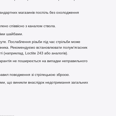
тандартних магазинів поспіль без охолодження
ено співвісно з каналом ствола.
нніми шайбами.
нуте. Послаблення різьби під час стрільби може
лушника. Рекомендуємо встановлювати полум'ягасник
і (наприклад, Loctite 243 або аналогів).
. Гарантія не поширюється на випадки неправильного
равил поводження зі стрілецькою зброєю.
вми, що виникли внаслідок недотримання загальних