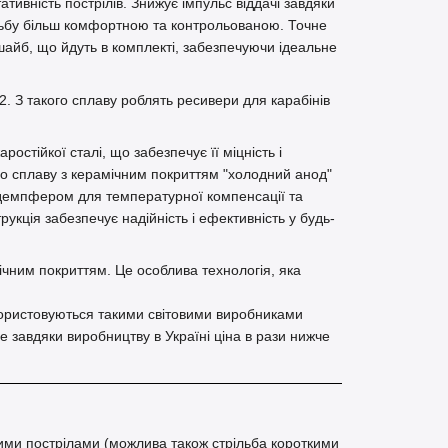
ативність пострілів. Знижує імпульс віддачі завдяки
ільбу більш комфортною та контрольованою. Точне
айб, що йдуть в комплекті, забезпечуючи ідеальне
2. З такого сплаву роблять ресивери для карабінів
стійкої сталі, що забезпечує її міцність і
го сплаву з керамічним покриттям "холодний анод"
емпфером для температурної компенсації та
трукція забезпечує надійність і ефективність у будь-
ічним покриттям. Це особлива технологія, яка
икористовуються такими світовими виробниками
 завдяки виробництву в Україні ціна в рази нижче
ими пострілами (можлива також стрільба короткими