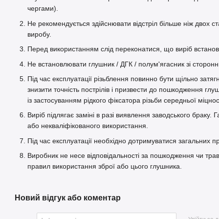
чергами).
Не рекомендується здійснювати відстріл більше ніж двох с
виробу.
Перед використанням слід переконатися, що виріб встановл
Не встановлювати глушник / ДГК / полум'ягасник зі сторо
Під час експлуатації різьблення повинно бути щільно затяг
знизити точність пострілів і призвести до пошкодження г
із застосуванням рідкого фіксатора різьби середньої міцност
Виріб підлягає заміні в разі виявлення заводського браку
або некваліфікованого використання.
Під час експлуатації необхідно дотримуватися загальних п
Виробник не несе відповідальності за пошкодження чи тра
правил використання зброї або цього глушника.
Новий відгук або коментар