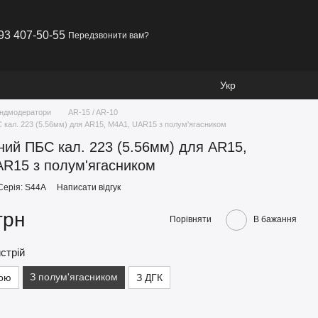
93 407-50-55
Передзвонити вам?
Укр
ндмодератори
AR-15 / AR-10
 кал. 223 (5.56мм) для AR15, M4A1, UAR15 з полум'ягасником
ний ПБС кал. 223 (5.56мм) для AR15,
R15 з полум'ягасником
Серія: S44A
Написати відгук
грн
Порівняти
В бажання
стрій
З полум'ягасником
рою
З ДГК