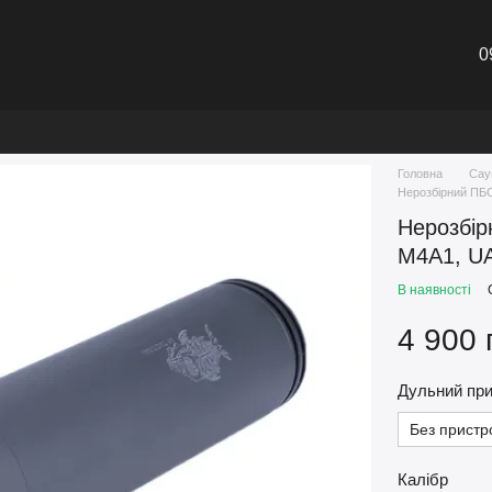
0
Головна
Сау
Нерозбірний ПБС
Нерозбір
M4A1, UA
В наявності
4 900 
Дульний при
Без прист
Калібр