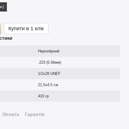
мм)
Купити в 1 клік
стики
Нерозбірний
.223 (5.56мм)
1/2x28 UNEF
21.5х4.5 см
410 гр
Оплата
Гарантія