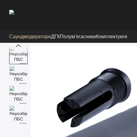
Перейти до основного контенту
Саундмодератори
ДГК
Полум'ягасники
Комплектуючі