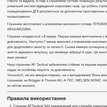
ствола та віддачу. В парі з глушником суттєво покращує результ
унікальній системі відведення порохових газів, що робить стр
позиціонування ДГК регулюється за допомогою проставочних ш
налаштування.
Глушники виготовлені з алюмінієво-магнієвого сплаву 7075/608
AR15/AR10/M4.
Глушник складається з 8 камер. Перша камера виготовлена з жаро
довговічність. Наступні 7
камер виконані з алюмінієво-магнієво
для додаткового захисту та легкості. Сьома
камера оснащена д
зняття звукового імпульсу, що мінімізує вібрації й шум. Ця конс
яких умовах!
Наші глушники AF Tactical забезпечені стійким та міцним керам
надає їм особливу міцність та довговічність.
Технології, які ми використовуємо, не є випадковими! Вони в
глушників, як Brügger & Thomet AG, A-TEC, NIELSEN SONIC. Але
за світові аналоги.
Правила використання
Глушник AFTactical S44 призначений для стрільби одиночн