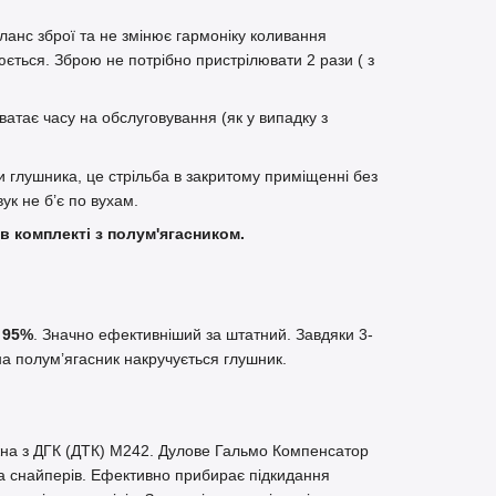
аланс зброї та не змінює гармоніку коливання
юється. Зброю не потрібно пристрілювати 2 рази ( з
ватає часу на обслуговування (як у випадку з
и глушника, це стрільба в закритому приміщенні без
вук не б’є по вухам.
в комплекті з полум'ягасником.
 95%
. Значно ефективніший за штатний. Завдяки 3-
на полум’ягасник накручується глушник.
.
ожна з ДГК (ДТК) M242. Дулове Гальмо Компенсатор
та снайперів. Ефективно прибирає підкидання