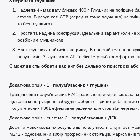
3 переваги глушника:
Надлегкий - має вагу близько 400 г. Глушник не погіршує б
ствола. В результаті СТВ (середня точка влучання) не змін
та без глушника).
Проста та надійна конструкція. Ідеальний варіант коли не х
розбірним глушником).
Наші глушники найтихіші на ринку. Є простий тест перевірк
навушників. З глушником AF Tactical cтрільба комфортна, з
Є можливість обрати варіант без дульного пристрою або 
Додаткова опція - 1:
полум’ягасник + глушник
.
Трищільовий полум'ягасник F241 реально прибирає спалах
на
щільовій конструкції не забруднює зброю. При потребі, прямо 
Полум’ягасник F301 ефективне рішення для стрільби чергами
Додаткова опція - система 2:
полум’ягасник + ДГК
.
Досягти максимальних результатів по влучності та купності м
M242 - однозначний вибір професійних стрільців, марксменів 