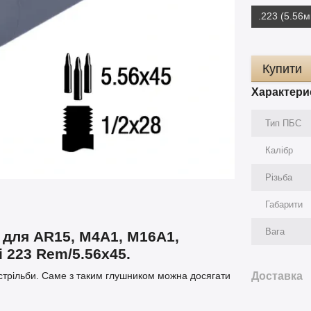
.223 (5.56
Купити
Характери
Тип ПБС
Калібр
Різьба
Габарити
Вага
А для AR15, M4A1, M16A1,
і 223 Rem/5.56x45.
Доставка
стрільби. Саме з таким глушником можна досягати